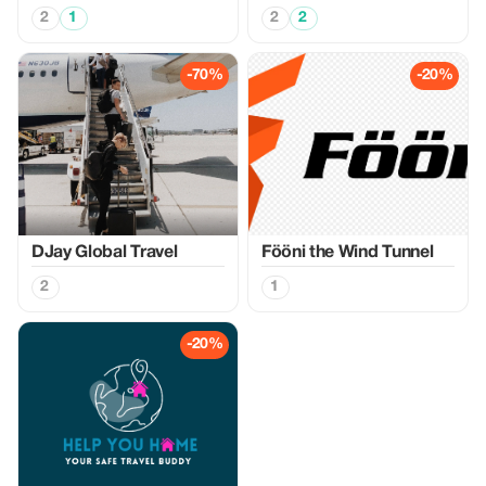
2
1
2
2
-70%
-20%
DJay Global Travel
Fööni the Wind Tunnel
2
1
-20%