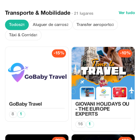
Transporte & Mobilidade
Ver tudo
· 21 lugares
Todos
Aluguer de carros
Transfer aeroporto
21
2
3
Táxi & Corrida
1
-15%
-10%
GoBaby Travel
GIOVANI HOLIDAYS OU
- THE EUROPE
8
1
EXPERTS
16
1