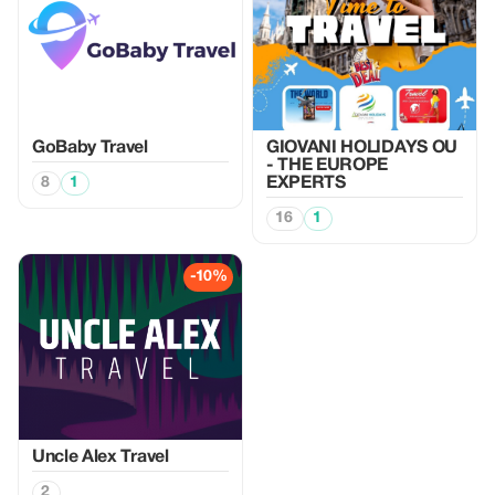
GoBaby Travel
GIOVANI HOLIDAYS OU
- THE EUROPE
8
1
EXPERTS
16
1
-10%
Uncle Alex Travel
2