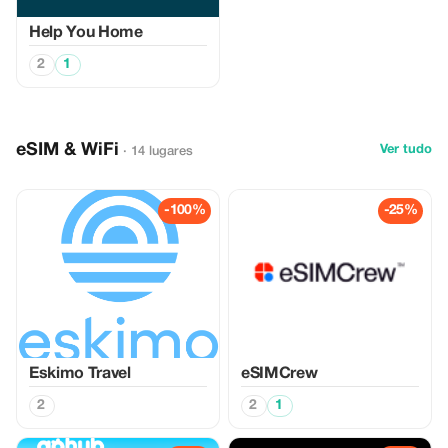
Help You Home
2
1
eSIM & WiFi
Ver tudo
· 14 lugares
-100%
-25%
Eskimo Travel
eSIMCrew
2
2
1