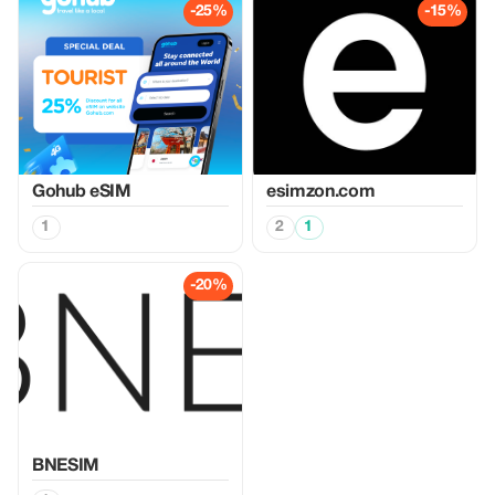
-25%
-15%
Gohub eSIM
esimzon.com
1
2
1
-20%
BNESIM