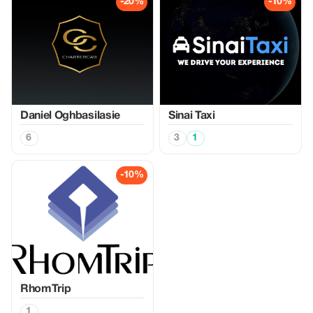
-20%
-10%
Daniel Oghbasilasie
Sinai Taxi
6
3
1
-10%
RhomTrip
1