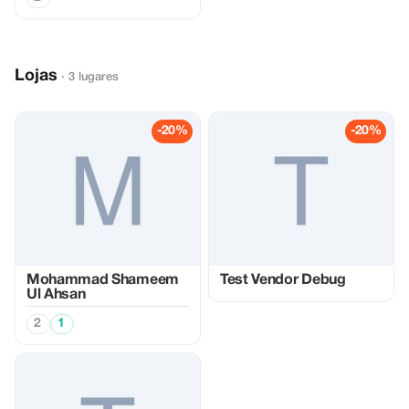
Lojas
· 3 lugares
-20%
-20%
Mohammad Shameem
Test Vendor Debug
Ul Ahsan
2
1