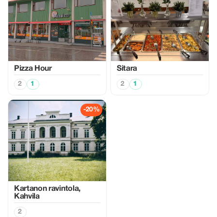
Pizza Hour
Sitara
2
1
2
1
-20%
Kartanon ravintola,
Kahvila
2