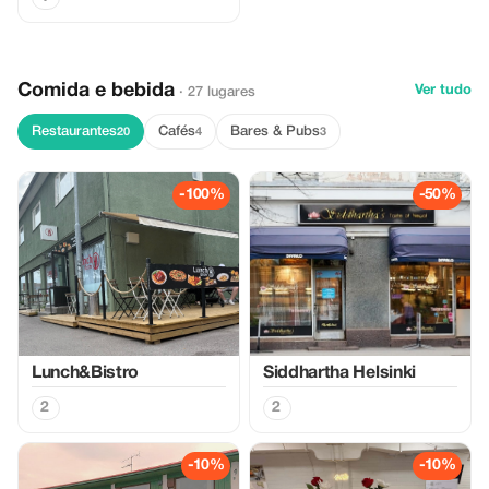
Comida e bebida
Ver tudo
· 27 lugares
Restaurantes
Cafés
Bares & Pubs
20
4
3
-100%
-50%
Lunch&Bistro
Siddhartha Helsinki
2
2
-10%
-10%