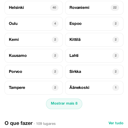
Helsinki
Rovaniemi
40
22
Oulu
Espoo
4
2
Kemi
Kittilä
2
2
Kuusamo
Lahti
2
2
Porvoo
Sirkka
2
2
Tampere
Äänekoski
2
1
Mostrar mais 8
O que fazer
Ver tudo
· 109 lugares