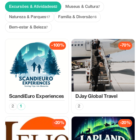
Excursões & Atividades
Museus & Cultura
62
7
Natureza & Parques
Família & Diversão
17
16
Bem-estar & Beleza
7
-100%
-70%
ScandiEuro Experiences
DJay Global Travel
2
1
2
-20%
-20%