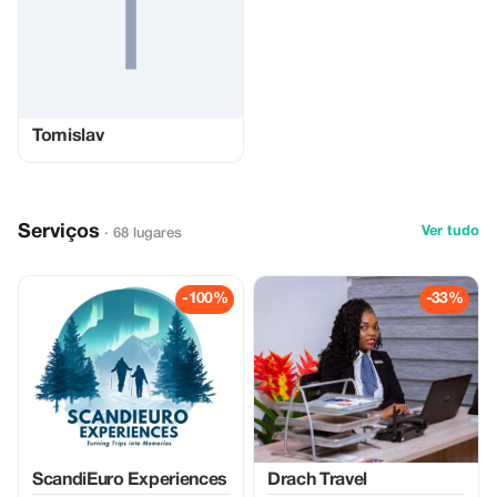
Tomislav
Serviços
Ver tudo
· 68 lugares
-100%
-33%
ScandiEuro Experiences
Drach Travel