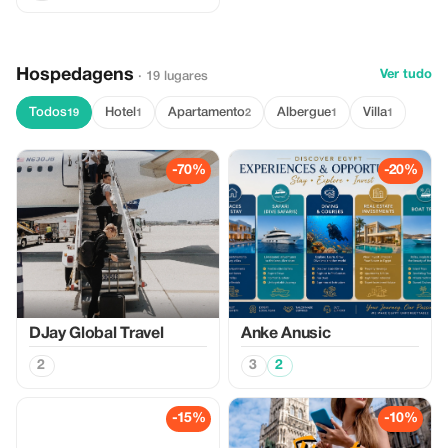
Hospedagens
Ver tudo
· 19 lugares
Todos
Hotel
Apartamento
Albergue
Villa
19
1
2
1
1
-70%
-20%
DJay Global Travel
Anke Anusic
2
3
2
-15%
-10%