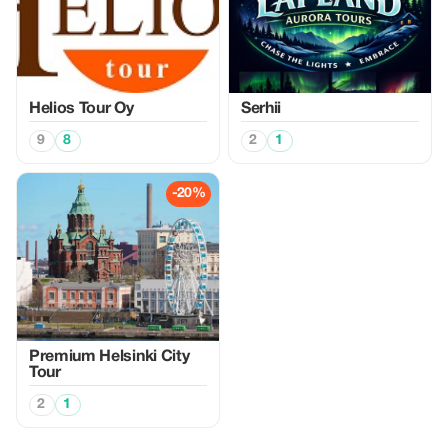
Helios Tour Oy
Serhii
9
8
2
1
-20%
Premium Helsinki City
Tour
2
1