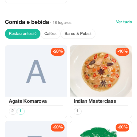
Comida e bebida
Ver tudo
· 18 lugares
Restaurantes
Cafés
Bares & Pubs
10
4
4
-20%
-10%
Agate Komarova
Indian Masterclass
2
1
1
-20%
-20%