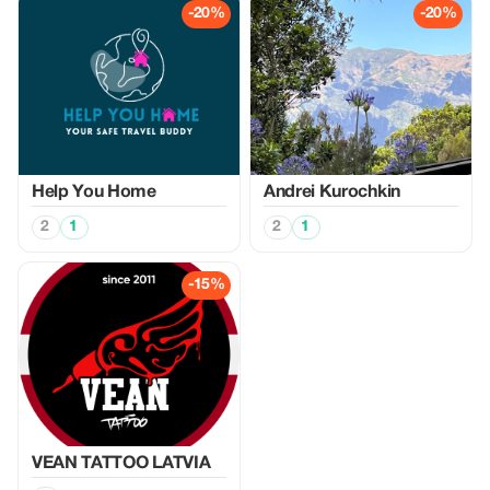
-20%
-20%
Help You Home
Аndrei Kurochkin
2
1
2
1
-15%
VEAN TATTOO LATVIA