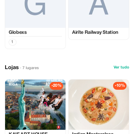
Globexs
Airīte Railway Station
1
Lojas
Ver tudo
· 7 lugares
-20%
-10%