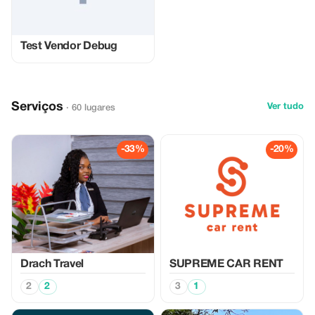
Test Vendor Debug
Serviços
Ver tudo
· 60 lugares
-33%
-20%
Drach Travel
SUPREME CAR RENT
2
2
3
1