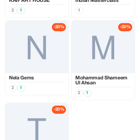
KAIF ART HOUSE
Indian Masterclass
2
1
1
-20%
-20%
Nela Gems
Mohammad Shameem
Ul Ahsan
2
1
2
1
-20%