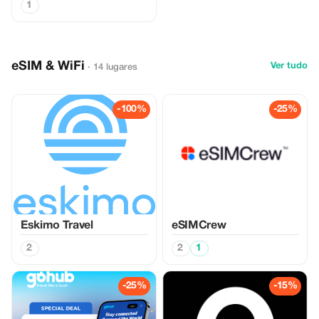
1
eSIM & WiFi
Ver tudo
· 14 lugares
-100%
-25%
Eskimo Travel
eSIMCrew
2
2
1
-25%
-15%