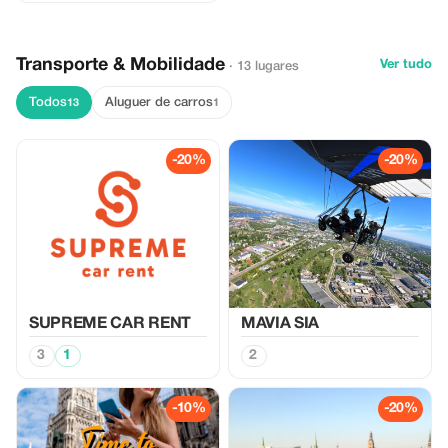
Transporte & Mobilidade
Ver tudo
· 13 lugares
Todos
Aluguer de carros
13
1
-20%
-20%
SUPREME CAR RENT
MAVIA SIA
3
1
2
-10%
-20%