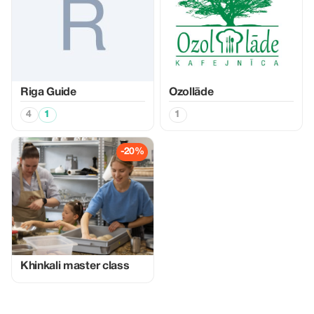
Riga Guide
Ozollāde
4
1
1
-20%
Khinkali master class