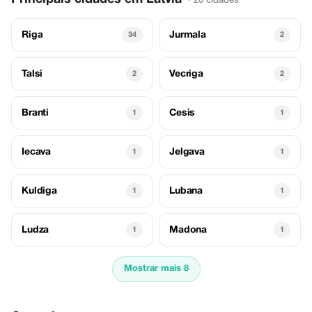
· 20 cidades
Riga
Jurmala
34
2
Talsi
Vecriga
2
2
Branti
Cesis
1
1
Iecava
Jelgava
1
1
Kuldiga
Lubana
1
1
Ludza
Madona
1
1
Mostrar mais 8