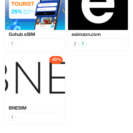
Gohub eSIM
esimzon.com
1
2
1
-20%
BNESIM
1