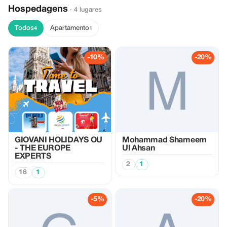
Hospedagens
· 4 lugares
Todos
Apartamento
4
1
-10%
-20%
GIOVANI HOLIDAYS OU
Mohammad Shameem
- THE EUROPE
Ul Ahsan
EXPERTS
2
1
16
1
-5%
-20%