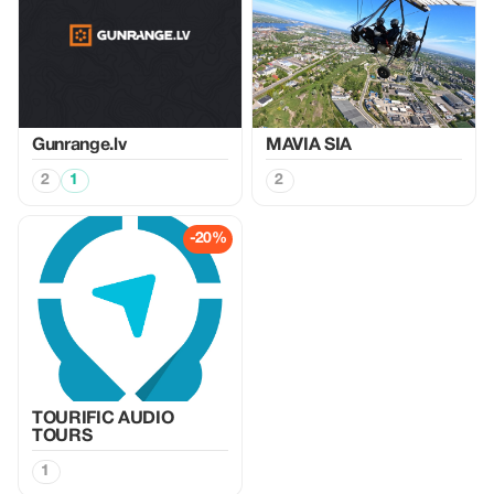
Gunrange.lv
MAVIA SIA
2
1
2
-20%
TOURIFIC AUDIO
TOURS
1