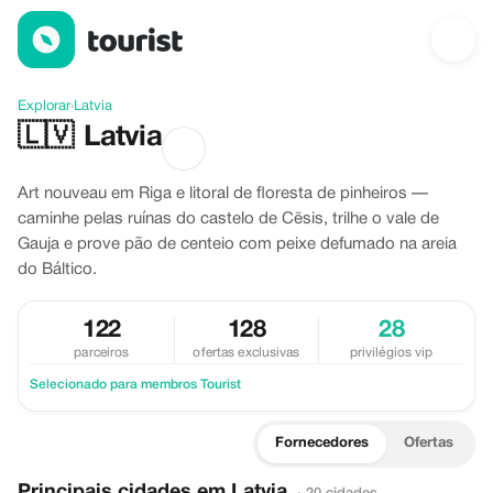
Descubra Latvia
Explorar
›
Latvia
🇱🇻
Latvia
Art nouveau em Riga e litoral de floresta de pinheiros —
caminhe pelas ruínas do castelo de Cēsis, trilhe o vale de
Gauja e prove pão de centeio com peixe defumado na areia
do Báltico.
122
128
28
parceiros
ofertas exclusivas
privilégios vip
Selecionado para membros Tourist
Fornecedores
Ofertas
Principais cidades em Latvia