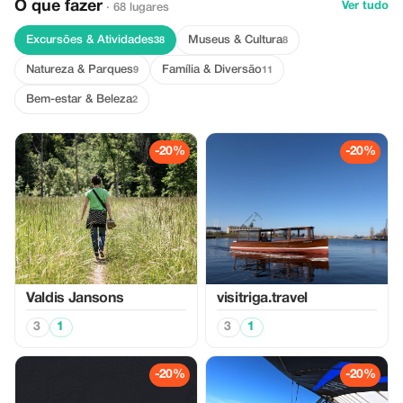
O que fazer
Ver tudo
· 68 lugares
Excursões & Atividades
Museus & Cultura
38
8
Natureza & Parques
Família & Diversão
9
11
Bem-estar & Beleza
2
-20%
-20%
Valdis Jansons
visitriga.travel
3
1
3
1
-20%
-20%