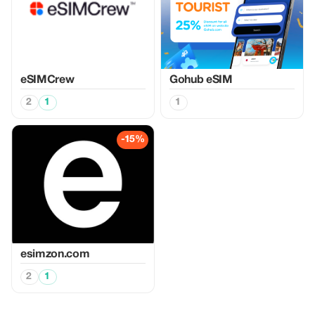
eSIMCrew
Gohub eSIM
2
1
1
-15%
esimzon.com
2
1