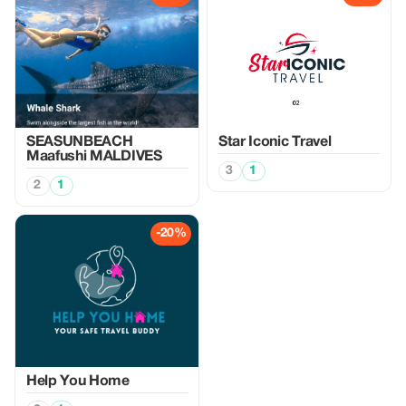
SEASUNBEACH
Star Iconic Travel
Maafushi MALDIVES
3
1
2
1
-20%
Help You Home