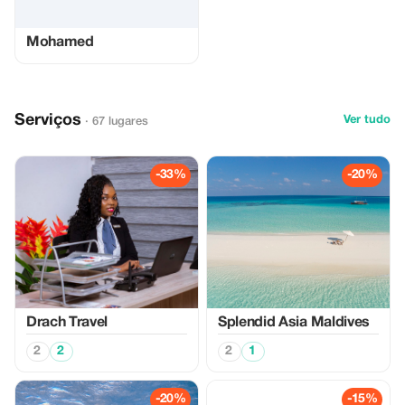
Mohamed
Serviços
Ver tudo
· 67 lugares
-33%
-20%
Drach Travel
Splendid Asia Maldives
2
2
2
1
-20%
-15%