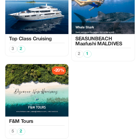
Top Class Cruising
SEASUNBEACH
Maafushi MALDIVES
3
2
2
1
-20%
F&M Tours
5
2