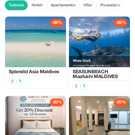
Todos
Hotel
Apartamento
Villa
Pousada
42
5
3
1
13
-20%
-20%
Splendid Asia Maldives
SEASUNBEACH
Maafushi MALDIVES
2
1
2
1
-20%
-20%