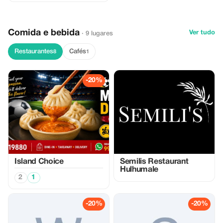
Comida e bebida
Ver tudo
· 9 lugares
Restaurantes
Cafés
8
1
-20%
Island Choice
Semilis Restaurant
Hulhumale
2
1
-20%
-20%