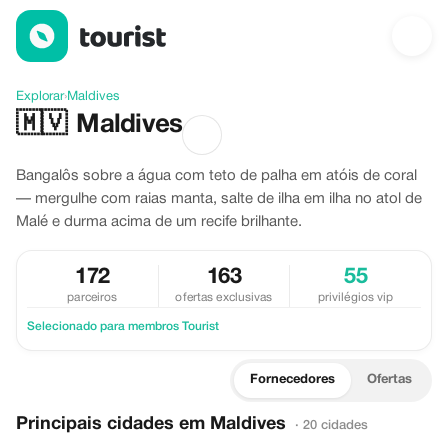
Descubra Maldives
Explorar
›
Maldives
🇲🇻
Maldives
Bangalôs sobre a água com teto de palha em atóis de coral
— mergulhe com raias manta, salte de ilha em ilha no atol de
Malé e durma acima de um recife brilhante.
172
163
55
parceiros
ofertas exclusivas
privilégios vip
Selecionado para membros Tourist
Fornecedores
Ofertas
Principais cidades em Maldives
· 20 cidades