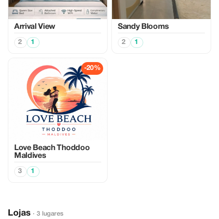
Arrival View
Sandy Blooms
2
1
2
1
-20%
Love Beach Thoddoo
Maldives
3
1
Lojas
· 3 lugares