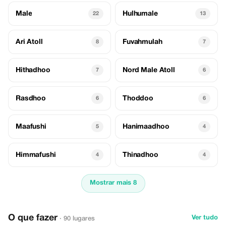
Male
Hulhumale
22
13
Ari Atoll
Fuvahmulah
8
7
Hithadhoo
Nord Male Atoll
7
6
Rasdhoo
Thoddoo
6
6
Maafushi
Hanimaadhoo
5
4
Himmafushi
Thinadhoo
4
4
Mostrar mais 8
O que fazer
Ver tudo
· 90 lugares