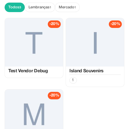
Todos
Lembranças
Mercado
3
1
1
-20%
-20%
Test Vendor Debug
Island Souvenirs
1
-20%