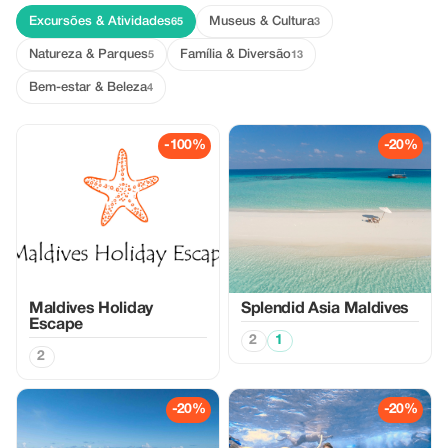
Excursões & Atividades
Museus & Cultura
65
3
Natureza & Parques
Família & Diversão
5
13
Bem-estar & Beleza
4
-100%
-20%
Maldives Holiday
Splendid Asia Maldives
Escape
2
1
2
-20%
-20%