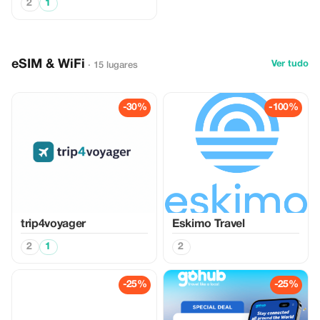
2
1
eSIM & WiFi
Ver tudo
· 15 lugares
-30%
-100%
trip4voyager
Eskimo Travel
2
1
2
-25%
-25%