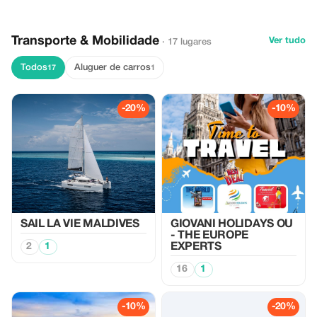
Transporte & Mobilidade
Ver tudo
· 17 lugares
Todos
Aluguer de carros
17
1
-20%
-10%
SAIL LA VIE MALDIVES
GIOVANI HOLIDAYS OU
- THE EUROPE
2
1
EXPERTS
16
1
-10%
-20%