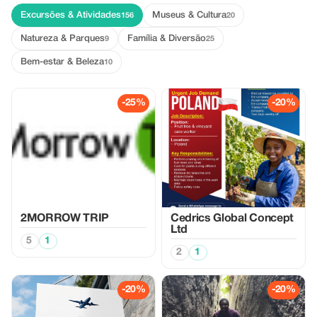
Excursões & Atividades
Museus & Cultura
156
20
Natureza & Parques
Família & Diversão
9
25
Bem-estar & Beleza
10
-25%
-20%
2MORROW TRIP
Cedrics Global Concept
Ltd
5
1
2
1
-20%
-20%