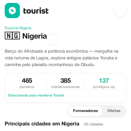
Descubra Nigeria
Explorar
›
Nigeria
🇳🇬
Nigeria
Berço do Afrobeats e potência econômica — mergulhe na
vida noturna de Lagos, explore antigos palácios Yoruba e
caminhe pelo planalto montanhoso de Obudu.
465
385
137
parceiros
ofertas exclusivas
privilégios vip
Selecionado para membros Tourist
Fornecedores
Ofertas
Principais cidades em Nigeria
· 20 cidades