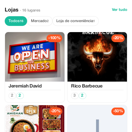
Lojas
Ver tudo
· 16 lugares
Todos
Mercado
Loja de conveniência
16
2
1
-100%
-20%
Jeremiah David
Rico Barbecue
2
2
3
2
-20%
-50%