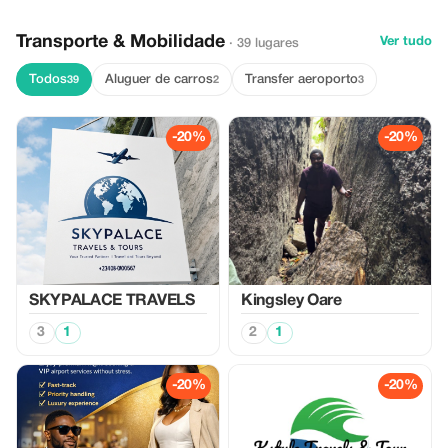
Transporte & Mobilidade
Ver tudo
· 39 lugares
Todos
Aluguer de carros
Transfer aeroporto
39
2
3
-20%
-20%
SKYPALACE TRAVELS
Kingsley Oare
3
1
2
1
-20%
-20%