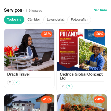
Serviços
Ver tudo
· 119 lugares
Todos
Câmbio
Lavanderia
Fotografia
119
1
2
1
-33%
-20%
Drach Travel
Cedrics Global Concept
Ltd
2
2
2
1
-20%
-20%