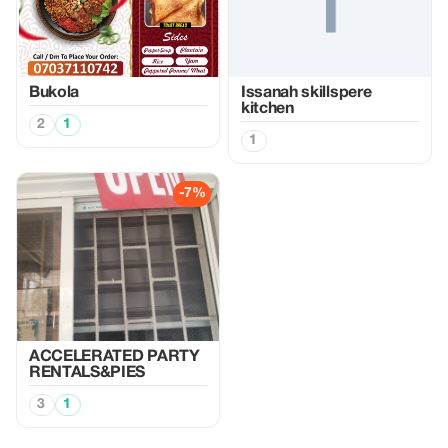
Bukola
Issanah skillspere
kitchen
2
1
1
-7%
ACCELERATED PARTY
RENTALS&PIES
3
1