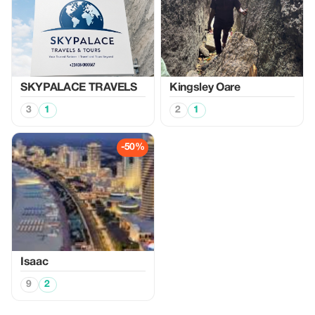
SKYPALACE TRAVELS
Kingsley Oare
3
1
2
1
-50%
Isaac
9
2