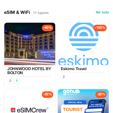
eSIM & WiFi
Ver tudo
· 17 lugares
-40%
-100%
JOHNWOOD HOTEL BY
Eskimo Travel
BOLTON
2
2
1
-25%
-25%