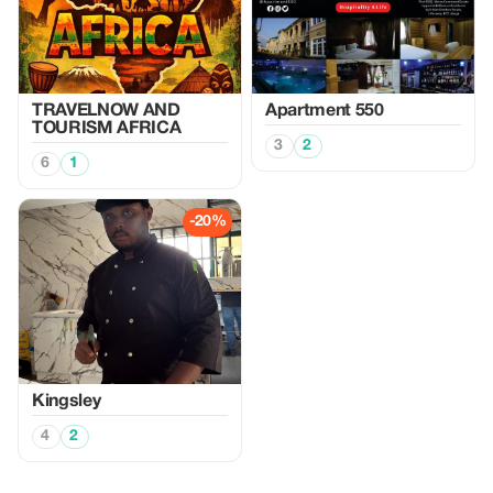
TRAVELNOW AND
Apartment 550
TOURISM AFRICA
3
2
6
1
-20%
Kingsley
4
2