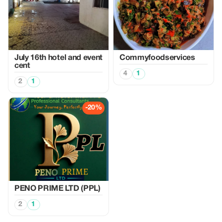
July 16th hotel and event
Commyfoodservices
cent
4
1
2
1
-20%
PENO PRIME LTD (PPL)
2
1