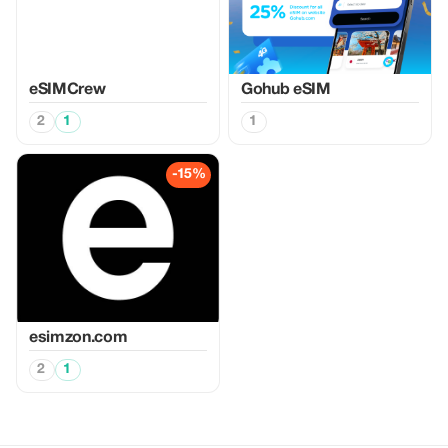
eSIMCrew
Gohub eSIM
2
1
1
-15%
esimzon.com
2
1