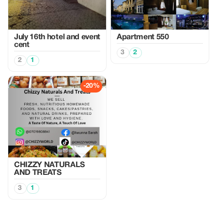
July 16th hotel and event
Apartment 550
cent
3
2
2
1
-20%
CHIZZY NATURALS
AND TREATS
3
1