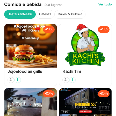
Comida e bebida
Ver tudo
· 208 lugares
Restaurantes
Cafés
Bares & Pubs
134
29
45
-20%
-20%
Jojoefood an grills
Kachi Tim
2
1
2
1
-20%
-20%