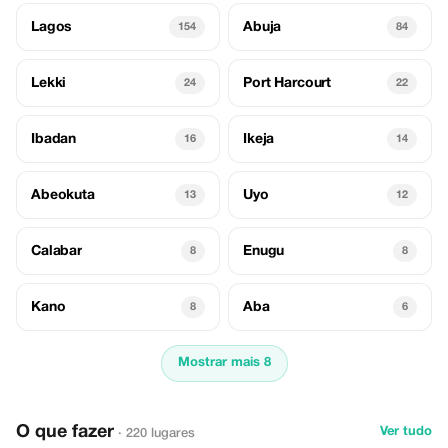
Lagos
Abuja
154
84
Lekki
Port Harcourt
24
22
Ibadan
Ikeja
16
14
Abeokuta
Uyo
13
12
Calabar
Enugu
8
8
Kano
Aba
8
6
Mostrar mais 8
O que fazer
Ver tudo
· 220 lugares