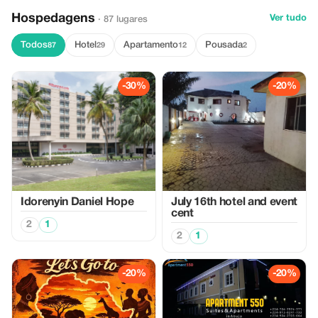
Hospedagens
Ver tudo
· 87 lugares
Todos
Hotel
Apartamento
Pousada
87
29
12
2
-30%
-20%
Idorenyin Daniel Hope
July 16th hotel and event
cent
2
1
2
1
-20%
-20%