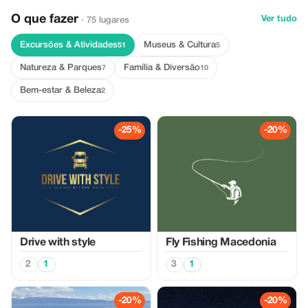
O que fazer
Ver tudo
· 75 lugares
Excursões & Atividades
Museus & Cultura
51
5
Natureza & Parques
Família & Diversão
7
10
Bem-estar & Beleza
2
-25%
-20%
Drive with style
Fly Fishing Macedonia
2
1
3
1
-20%
-20%