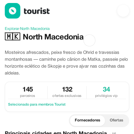
Descubra North Macedonia
Explorar
›
North Macedonia
🇲🇰
North Macedonia
Mosteiros afrescados, peixe fresco de Ohrid e travessias
montanhosas — caminhe pelo cânion de Matka, passeie pelo
horizonte eclético de Skopje e prove ajvar nas cozinhas das
aldeias.
145
132
34
parceiros
ofertas exclusivas
privilégios vip
Selecionado para membros Tourist
Fornecedores
Ofertas
Principais cidades em North Macedonia