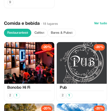
9
Comida e bebida
Ver tudo
· 18 lugares
Restaurantes
Cafés
Bares & Pubs
9
4
5
-20%
-20%
Bonobo Hi Fi
Pub
2
1
2
1
-20%
-20%