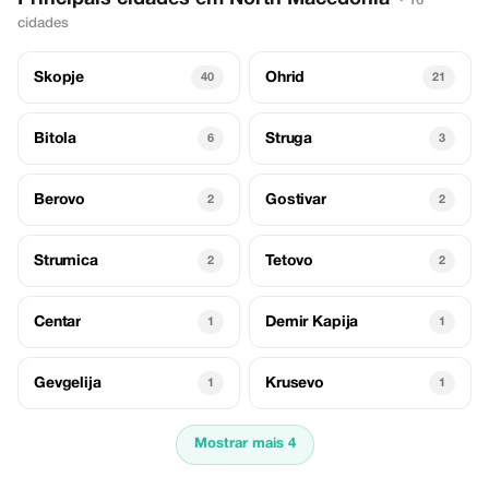
· 16
cidades
Skopje
Ohrid
40
21
Bitola
Struga
6
3
Berovo
Gostivar
2
2
Strumica
Tetovo
2
2
Centar
Demir Kapija
1
1
Gevgelija
Krusevo
1
1
Mostrar mais 4