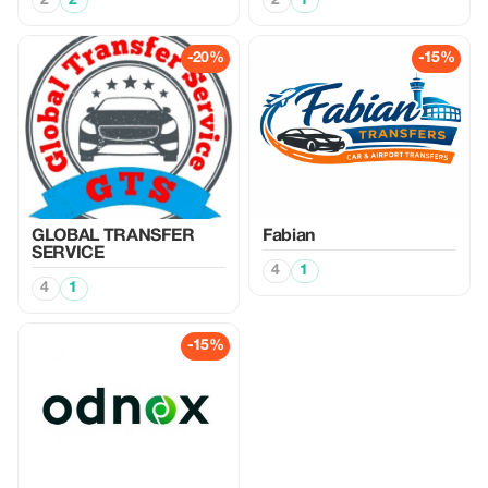
2
2
2
1
-20%
-15%
GLOBAL TRANSFER
Fabian
SERVICE
4
1
4
1
-15%