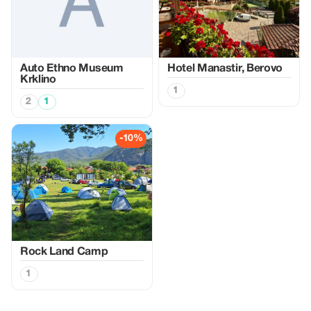
Auto Ethno Museum
Hotel Manastir, Berovo
Krklino
1
2
1
-10%
Rock Land Camp
1