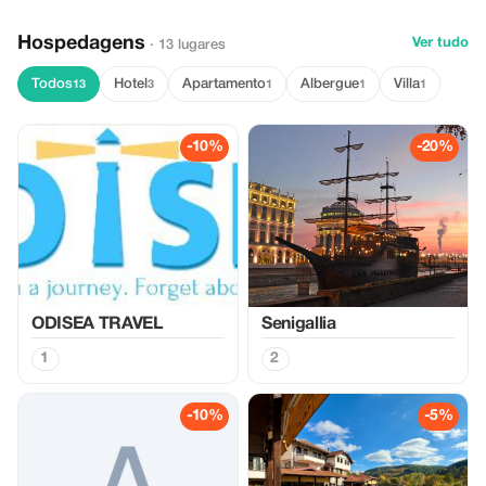
Hospedagens
Ver tudo
· 13 lugares
Todos
Hotel
Apartamento
Albergue
Villa
13
3
1
1
1
-10%
-20%
ODISEA TRAVEL
Senigallia
1
2
-10%
-5%