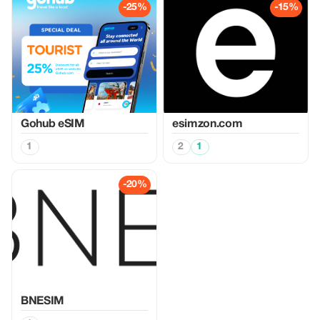
-25%
-15%
Gohub eSIM
esimzon.com
1
2
1
-20%
BNESIM