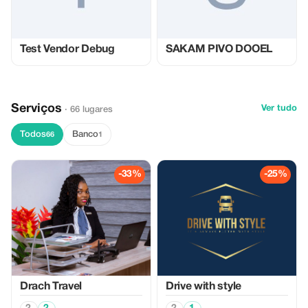
Test Vendor Debug
SAKAM PIVO DOOEL
Serviços
Ver tudo
· 66 lugares
Todos
Banco
66
1
-33%
-25%
Drach Travel
Drive with style