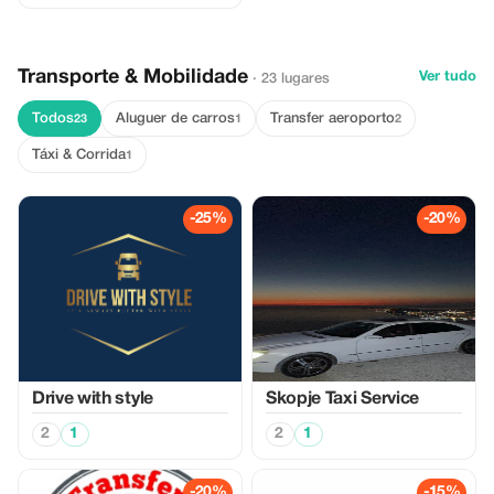
Transporte & Mobilidade
Ver tudo
· 23 lugares
Todos
Aluguer de carros
Transfer aeroporto
23
1
2
Táxi & Corrida
1
-25%
-20%
Drive with style
Skopje Taxi Service
2
1
2
1
-20%
-15%