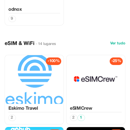
odnox
9
eSIM & WiFi
Ver tudo
· 14 lugares
-100%
-25%
Eskimo Travel
eSIMCrew
2
2
1