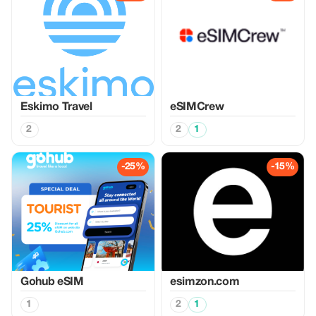
Eskimo Travel
eSIMCrew
2
2
1
-25%
-15%
Gohub eSIM
esimzon.com
1
2
1