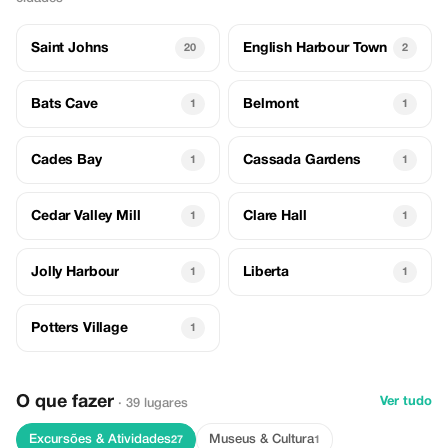
Saint Johns
English Harbour Town
20
2
Bats Cave
Belmont
1
1
Cades Bay
Cassada Gardens
1
1
Cedar Valley Mill
Clare Hall
1
1
Jolly Harbour
Liberta
1
1
Potters Village
1
O que fazer
Ver tudo
· 39 lugares
Excursões & Atividades
Museus & Cultura
27
1