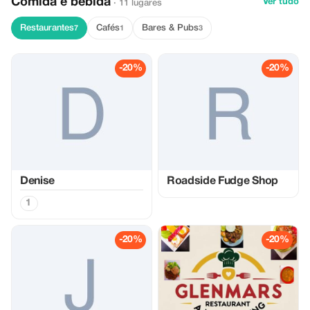
Comida e bebida
Ver tudo
· 11 lugares
Restaurantes
Cafés
Bares & Pubs
7
1
3
-20%
-20%
Denise
Roadside Fudge Shop
1
-20%
-20%