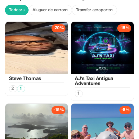
Todos
Aluguer de carros
Transfer aeroporto
13
1
1
-20%
-15%
Steve Thomas
AJ's Taxi Antigua
Adventures
2
1
1
-15%
-8%