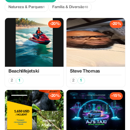
Natureza & Parques
Família & Diversão
1
10
-20%
-20%
Beachlifejetski
Steve Thomas
2
1
2
1
-20%
-15%