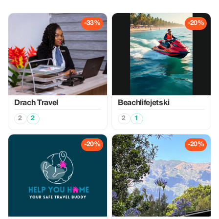
-33%
-20%
Drach Travel
Beachlifejetski
2
2
2
1
-20%
-20%