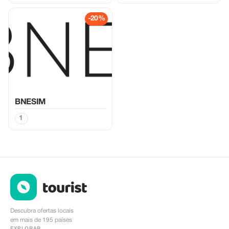
-20%
BNESIM
1
Descubra ofertas locais
em mais de 195 países
EXPLORAR