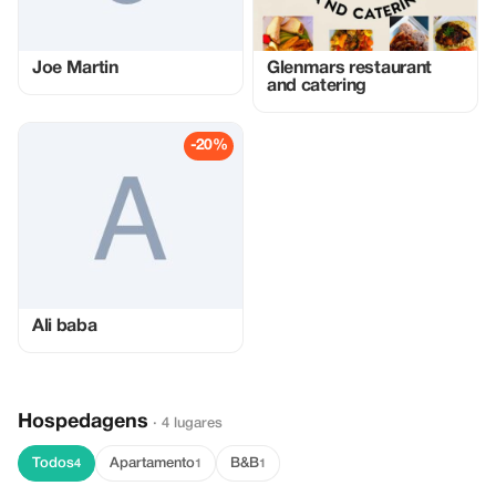
Joe Martin
Glenmars restaurant
and catering
-20%
Ali baba
Hospedagens
· 4 lugares
Todos
Apartamento
B&B
4
1
1