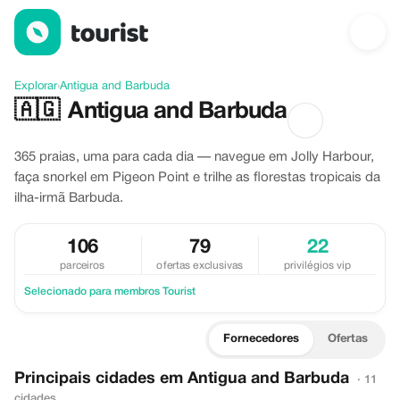
Descubra Antigua and Barbuda
Explorar
›
Antigua and Barbuda
🇦🇬
Antigua and Barbuda
365 praias, uma para cada dia — navegue em Jolly Harbour,
faça snorkel em Pigeon Point e trilhe as florestas tropicais da
ilha-irmã Barbuda.
106
79
22
parceiros
ofertas exclusivas
privilégios vip
Selecionado para membros Tourist
Fornecedores
Ofertas
Principais cidades em Antigua and Barbuda
· 11
cidades