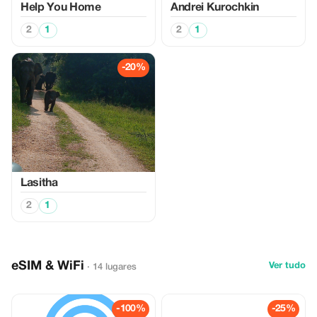
Help You Home
Аndrei Kurochkin
2
1
2
1
-20%
Lasitha
2
1
eSIM & WiFi
Ver tudo
· 14 lugares
-100%
-25%