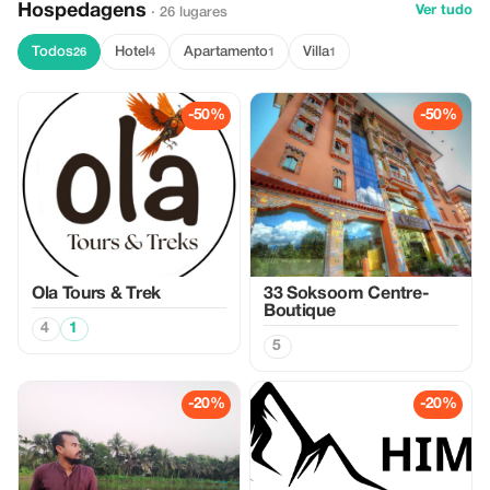
Hospedagens
Ver tudo
· 26 lugares
Todos
Hotel
Apartamento
Villa
26
4
1
1
-50%
-50%
Ola Tours & Trek
33 Soksoom Centre-
Boutique
4
1
5
-20%
-20%