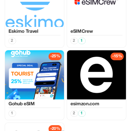
Eskimo Travel
eSIMCrew
2
2
1
-25%
-15%
Gohub eSIM
esimzon.com
1
2
1
-20%