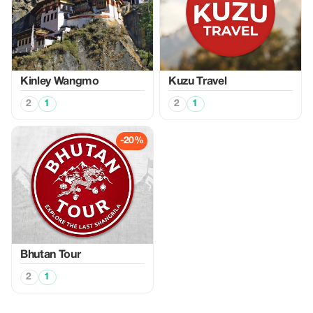
Kinley Wangmo
Kuzu Travel
2
1
2
1
-20%
Bhutan Tour
2
1