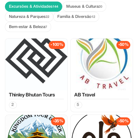
Excursões & Atividades
Museus & Cultura
144
20
Natureza & Parques
Família & Diversão
22
12
Bem-estar & Beleza
7
-100%
-50%
Thinley Bhutan Tours
AB Travel
2
5
-35%
-50%