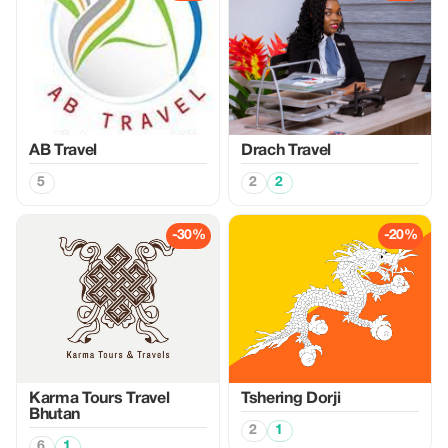
AB Travel
Drach Travel
5
2
2
-30%
-20%
Karma Tours Travel
Tshering Dorji
Bhutan
2
1
6
1