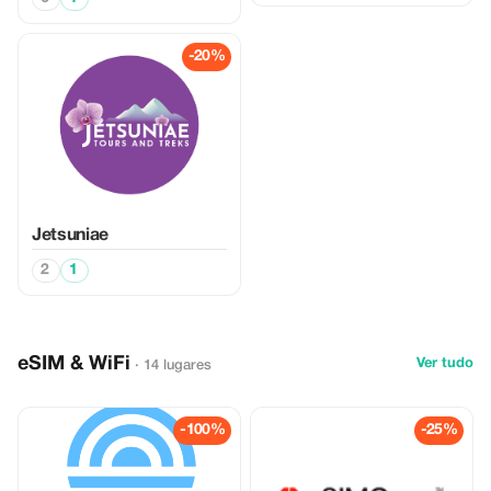
-20%
Jetsuniae
2
1
eSIM & WiFi
Ver tudo
· 14 lugares
-100%
-25%