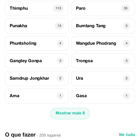
Thimphu
Paro
113
35
Punakha
Bumtang Tang
13
5
Phuntsholing
Wangdue Phodrang
4
4
Gangtey Gonpa
Trongsa
3
3
Samdrup Jongkhar
Ura
2
2
Ama
Gasa
1
1
Mostrar mais 8
O que fazer
Ver tudo
· 205 lugares