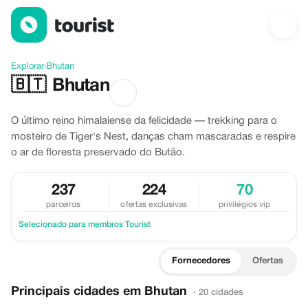
Descubra Bhutan
Explorar
›
Bhutan
🇧🇹
Bhutan
O último reino himalaiense da felicidade — trekking para o
mosteiro de Tiger's Nest, danças cham mascaradas e respire
o ar de floresta preservado do Butão.
237
224
70
parceiros
ofertas exclusivas
privilégios vip
Selecionado para membros Tourist
Fornecedores
Ofertas
Principais cidades em Bhutan
· 20 cidades