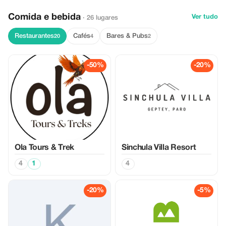
Comida e bebida
Ver tudo
· 26 lugares
Restaurantes
Cafés
Bares & Pubs
20
4
2
-50%
-20%
Ola Tours & Trek
Sinchula Villa Resort
4
1
4
-20%
-5%