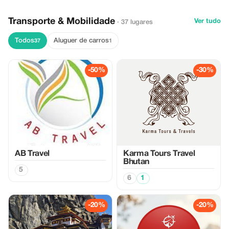
Transporte & Mobilidade
Ver tudo
· 37 lugares
Todos
Aluguer de carros
37
1
-50%
-30%
AB Travel
Karma Tours Travel
Bhutan
5
6
1
-20%
-20%