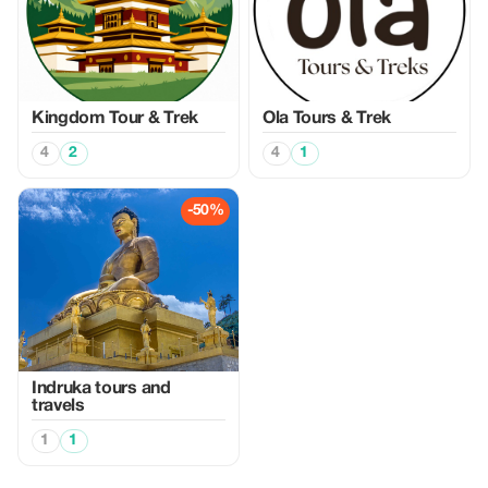
Kingdom Tour & Trek
Ola Tours & Trek
4
2
4
1
-50%
Indruka tours and
travels
1
1