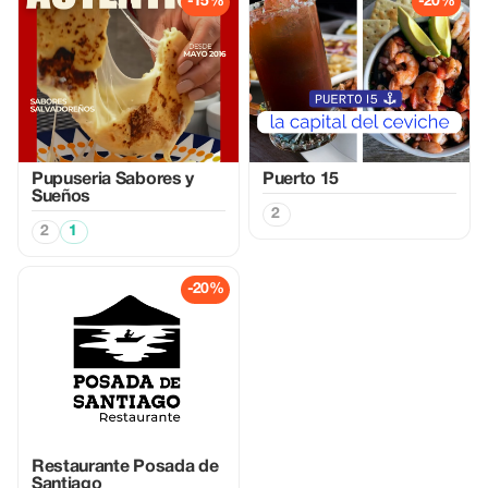
-15%
-20%
Pupuseria Sabores y
Puerto 15
Sueños
2
2
1
-20%
Restaurante Posada de
Santiago