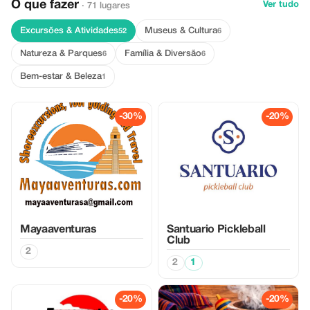
O que fazer
Ver tudo
· 71 lugares
Excursões & Atividades
Museus & Cultura
52
6
Natureza & Parques
Família & Diversão
6
6
Bem-estar & Beleza
1
-30%
-20%
Mayaaventuras
Santuario Pickleball
Club
2
2
1
-20%
-20%