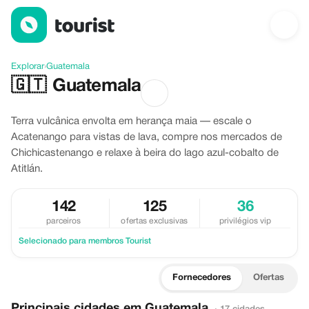
Descubra Guatemala
Explorar
›
Guatemala
🇬🇹
Guatemala
Terra vulcânica envolta em herança maia — escale o
Acatenango para vistas de lava, compre nos mercados de
Chichicastenango e relaxe à beira do lago azul-cobalto de
Atitlán.
142
125
36
parceiros
ofertas exclusivas
privilégios vip
Selecionado para membros Tourist
Fornecedores
Ofertas
Principais cidades em Guatemala