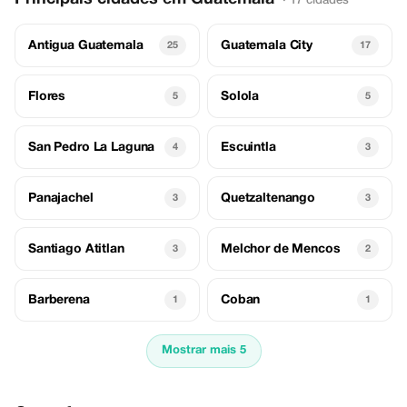
· 17 cidades
Antigua Guatemala
Guatemala City
25
17
Flores
Solola
5
5
San Pedro La Laguna
Escuintla
4
3
Panajachel
Quetzaltenango
3
3
Santiago Atitlan
Melchor de Mencos
3
2
Barberena
Coban
1
1
Mostrar mais 5