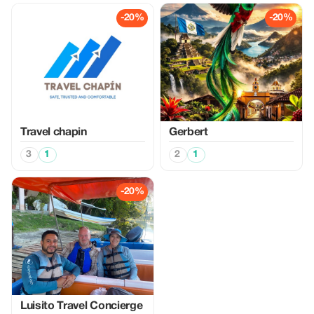
-20%
-20%
Travel chapin
Gerbert
3
1
2
1
-20%
Luisito Travel Concierge