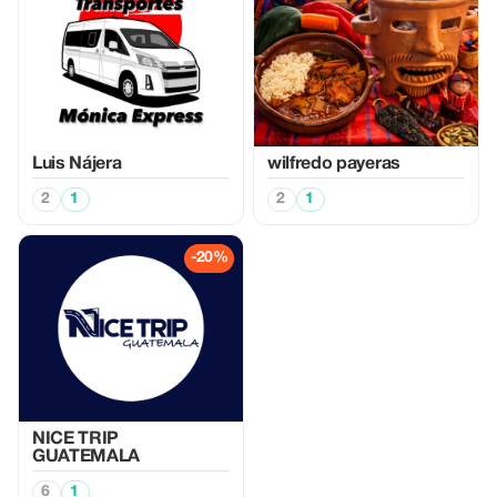
Luis Nájera
wilfredo payeras
2
1
2
1
-20%
NICE TRIP
GUATEMALA
6
1