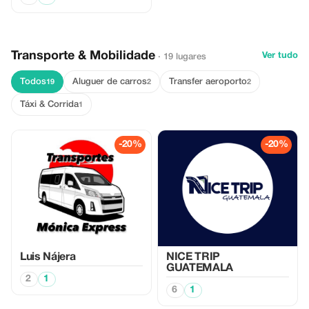
Transporte & Mobilidade
Ver tudo
· 19 lugares
Todos
Aluguer de carros
Transfer aeroporto
19
2
2
Táxi & Corrida
1
-20%
-20%
Luis Nájera
NICE TRIP
GUATEMALA
2
1
6
1