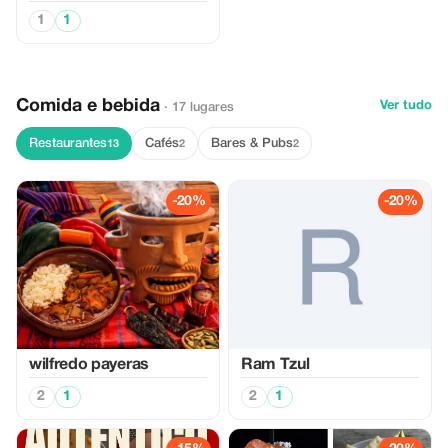
1
1
Comida e bebida
Ver tudo
· 17 lugares
Restaurantes
Cafés
Bares & Pubs
13
2
2
-20%
-20%
wilfredo payeras
Ram Tzul
2
1
2
1