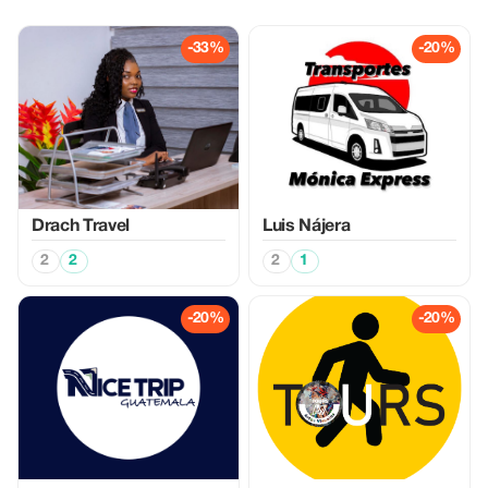
-33%
-20%
Drach Travel
Luis Nájera
2
2
2
1
-20%
-20%