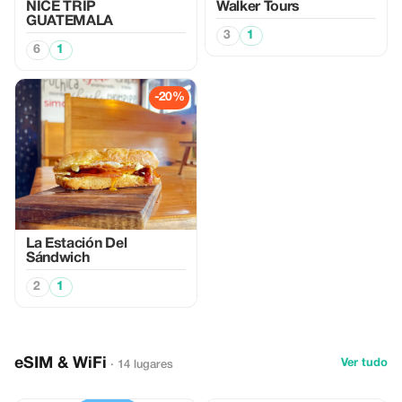
NICE TRIP
Walker Tours
GUATEMALA
3
1
6
1
-20%
La Estación Del
Sándwich
2
1
eSIM & WiFi
Ver tudo
· 14 lugares