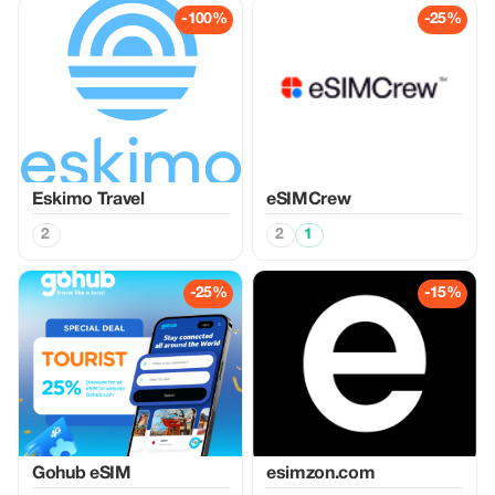
-100%
-25%
Eskimo Travel
eSIMCrew
2
2
1
-25%
-15%
Gohub eSIM
esimzon.com