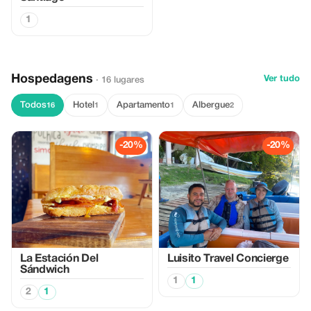
1
Hospedagens
Ver tudo
· 16 lugares
Todos
Hotel
Apartamento
Albergue
16
1
1
2
-20%
-20%
La Estación Del
Luisito Travel Concierge
Sándwich
1
1
2
1