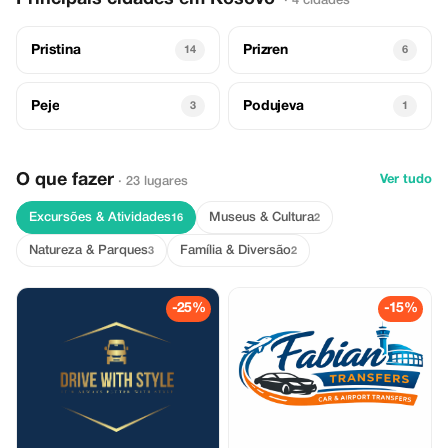
· 4 cidades
Pristina
Prizren
14
6
Peje
Podujeva
3
1
O que fazer
Ver tudo
· 23 lugares
Excursões & Atividades
Museus & Cultura
16
2
Natureza & Parques
Família & Diversão
3
2
-25%
-15%