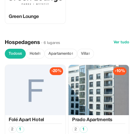
Green Lounge
Hospedagens
Ver tudo
· 6 lugares
Todos
Hotel
Apartamento
Villa
6
1
1
1
-20%
-10%
Folé Apart Hotel
Prado Apartments
2
1
2
1