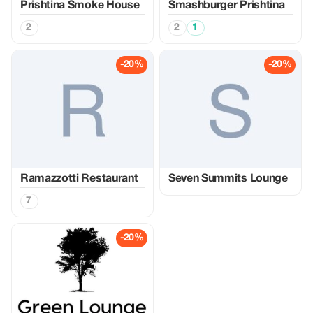
Prishtina Smoke House
Smashburger Prishtina
2
2
1
-20%
-20%
Ramazzotti Restaurant
Seven Summits Lounge
7
-20%