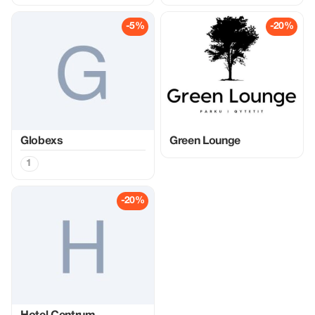
-5%
-20%
Globexs
Green Lounge
1
-20%