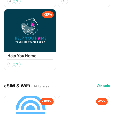
4
1
9
-20%
Help You Home
2
1
eSIM & WiFi
Ver tudo
· 14 lugares
-100%
-25%