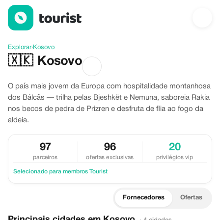
Descubra Kosovo
Explorar
›
Kosovo
🇽🇰
Kosovo
O país mais jovem da Europa com hospitalidade montanhosa
dos Bálcãs — trilha pelas Bjeshkët e Nemuna, saboreia Rakia
nos becos de pedra de Prizren e desfruta de flia ao fogo da
aldeia.
97
96
20
parceiros
ofertas exclusivas
privilégios vip
Selecionado para membros Tourist
Fornecedores
Ofertas
Principais cidades em Kosovo