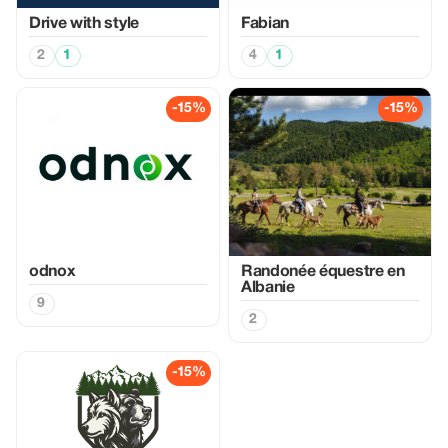
Drive with style
Fabian
2
1
4
1
-15%
-15%
odnox
Randonée équestre en
Albanie
9
2
-15%