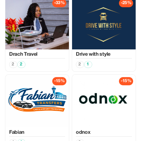
-33%
-25%
Drach Travel
Drive with style
2
2
2
1
-15%
-15%
Fabian
odnox