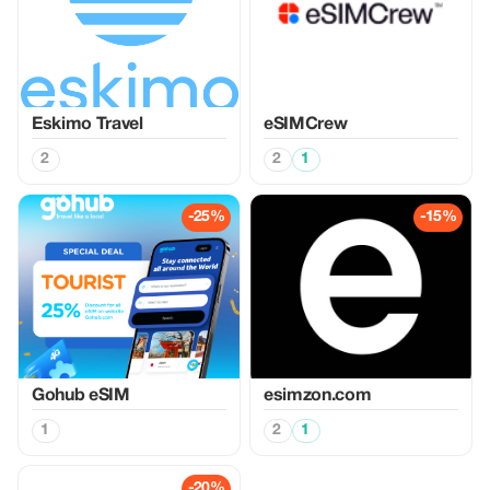
Eskimo Travel
eSIMCrew
2
2
1
-25%
-15%
Gohub eSIM
esimzon.com
1
2
1
-20%