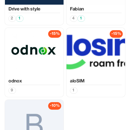
Drive with style
Fabian
2
1
4
1
-15%
-15%
odnox
aloSIM
9
1
-10%