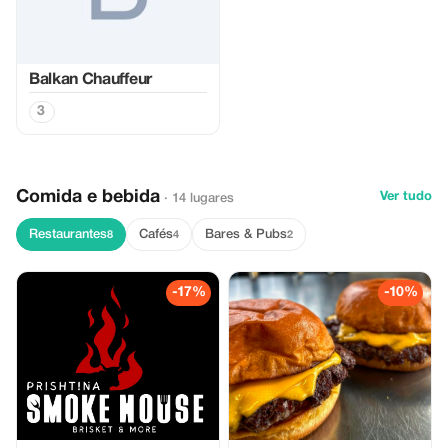
Balkan Chauffeur
3
Comida e bebida
Ver tudo
· 14 lugares
Restaurantes
Cafés
Bares & Pubs
8
4
2
-17%
-10%