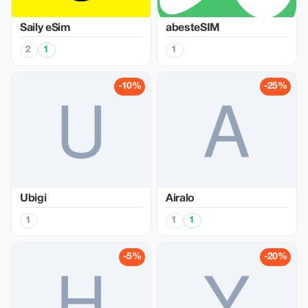
Saily eSim
abesteSIM
2
1
1
-10%
-25%
Ubigi
Airalo
1
1
1
-5%
-20%