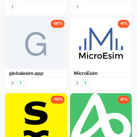
1
1
-20%
-8%
globalesim.app
MicroEsim
2
1
2
1
-10%
-5%