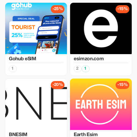
-25%
-15%
Gohub eSIM
esimzon.com
1
2
1
-20%
-15%
BNESIM
Earth Esim