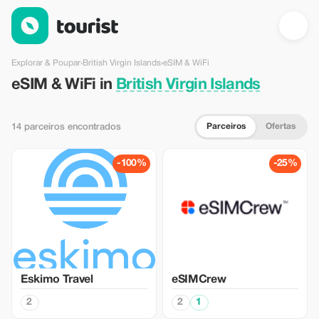
eSIM & WiFi em British Virgin Islands — Tourist
Explorar & Poupar
›
British Virgin Islands
›
eSIM & WiFi
eSIM & WiFi in
British Virgin Islands
Parceiros
Ofertas
14 parceiros encontrados
-100%
-25%
Eskimo Travel
eSIMCrew
2
2
1