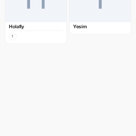
Holafly
Yesim
1