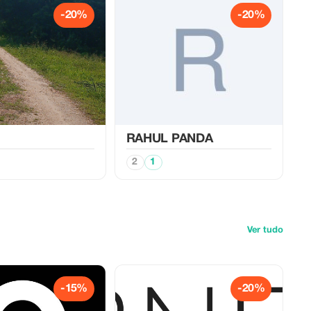
-20%
-20%
RAHUL PANDA
2
1
Ver tudo
-15%
-20%