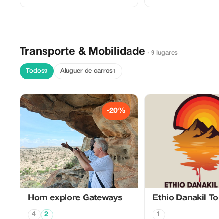
Transporte & Mobilidade
· 9 lugares
Todos
Aluguer de carros
9
1
-20%
Horn explore Gateways
Ethio Danakil To
4
2
1