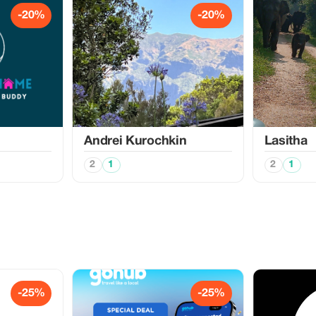
-20%
-20%
Аndrei Kurochkin
Lasitha
2
1
2
1
-25%
-25%