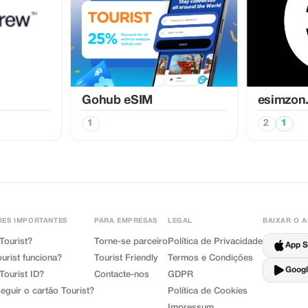
Gohub eSIM
esimzon
1
2
1
ES IMPORTANTES
PARA EMPRESAS
LEGAL
BAIXAR O 
Tourist?
Torne-se parceiro
Política de Privacidade
App S
urist funciona?
Tourist Friendly
Termos e Condições
Googl
Tourist ID?
Contacte-nos
GDPR
guir o cartão Tourist?
Política de Cookies
Impressum