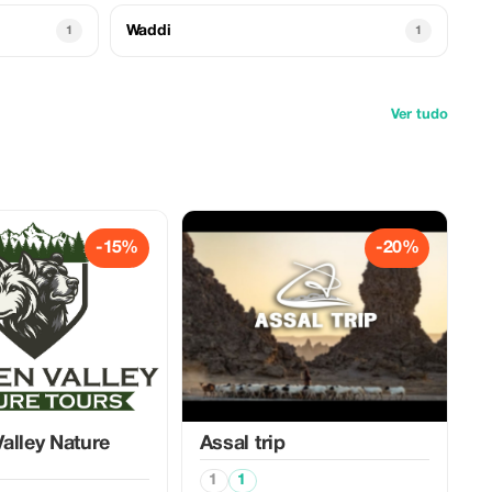
Waddi
1
1
Ver tudo
-15%
-20%
alley Nature
Assal trip
1
1