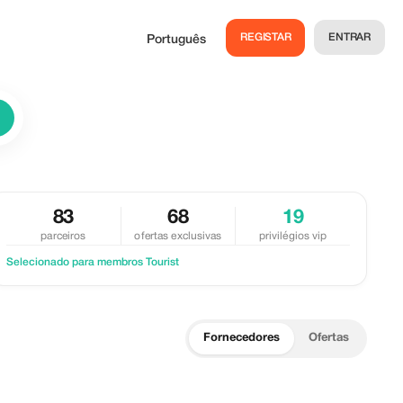
REGISTAR
ENTRAR
Português
83
68
19
parceiros
ofertas exclusivas
privilégios vip
Selecionado para membros Tourist
Fornecedores
Ofertas