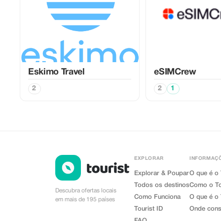
Eskimo Travel
eSIMCrew
2
2
1
EXPLORAR
INFORMAÇÕ
Explorar & Poupar
O que é o 
Todos os destinos
Como o To
Descubra ofertas locais
Como Funciona
O que é o 
em mais de 195 países
Tourist ID
Onde conse
FAQ