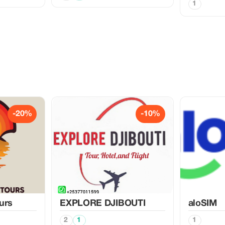
1
-20%
-10%
urs
EXPLORE DJIBOUTI
aloSIM
2
1
1