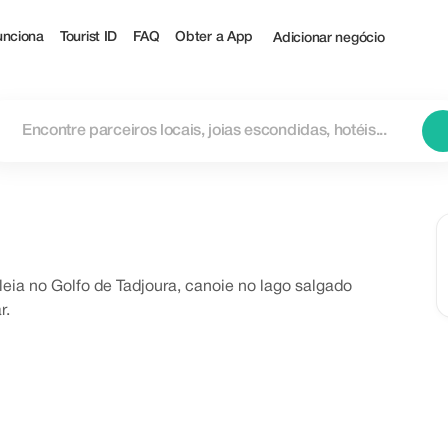
nciona
Tourist ID
FAQ
Obter a App
Adicionar negócio
eia no Golfo de Tadjoura, canoie no lago salgado
r.