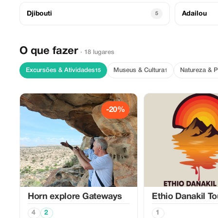
Djibouti
Adailou
5
O que fazer
· 18 lugares
Excursões & Atividades
Museus & Cultura
Natureza & 
15
1
-20%
Horn explore Gateways
Ethio Danakil To
4
2
1