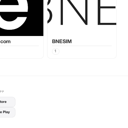
.com
BNESIM
1
APP
tore
e Play