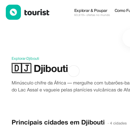
Descubra Djibouti
Explorar & Poupar
Como Fu
63,619+ ofertas no mundo
Explorar
›
Djibouti
🇩🇯
Djibouti
Minúsculo chifre da África — mergulhe com tubarões-bal
do Lac Assal e vagueie pelas planícies vulcânicas de Afa
Principais cidades em Djibouti
· 4 cidades