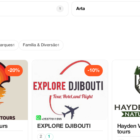
Arta
1
Parques
Família & Diversão
1
1
-20%
-10%
urs
EXPLORE DJIBOUTI
Hayden V
tours
2
1