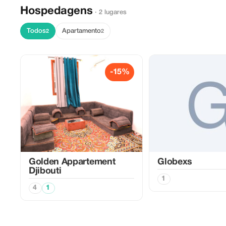
Hospedagens
· 2 lugares
Todos
Apartamento
2
2
-15%
Golden Appartement
Globexs
Djibouti
1
4
1