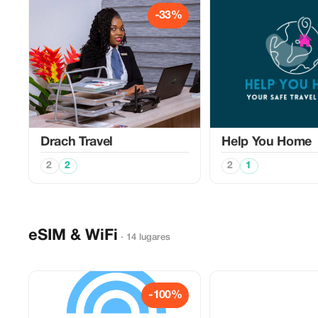
-33%
Drach Travel
Help You Home
2
2
2
1
eSIM & WiFi
· 14 lugares
-100%