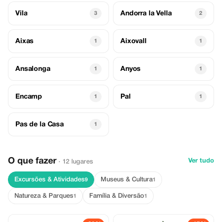
Vila
Andorra la Vella
3
2
Aixas
Aixovall
1
1
Ansalonga
Anyos
1
1
Encamp
Pal
1
1
Pas de la Casa
1
O que fazer
Ver tudo
· 12 lugares
Excursões & Atividades
Museus & Cultura
9
1
Natureza & Parques
Família & Diversão
1
1