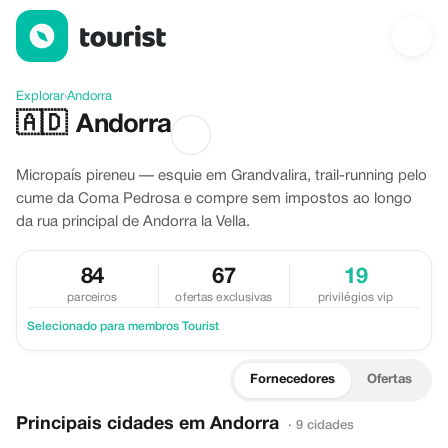
Descubra Andorra
Explorar
›
Andorra
🇦🇩
Andorra
Micropaís pireneu — esquie em Grandvalira, trail-running pelo
cume da Coma Pedrosa e compre sem impostos ao longo
da rua principal de Andorra la Vella.
84
67
19
parceiros
ofertas exclusivas
privilégios vip
Selecionado para membros Tourist
Fornecedores
Ofertas
Principais cidades em Andorra
· 9 cidades