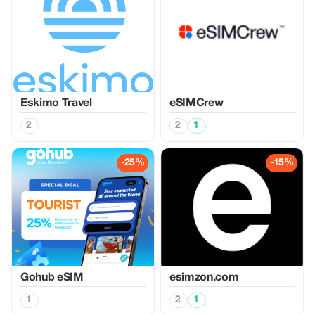
Eskimo Travel
eSIMCrew
2
2
1
-25%
-15%
Gohub eSIM
esimzon.com
1
2
1