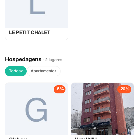
LE PETIT CHALET
Hospedagens
· 2 lugares
Todos
Apartamento
2
1
-5%
-20%