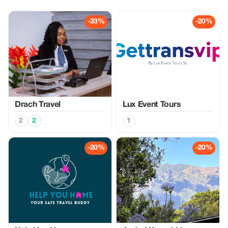
-33%
-20%
Drach Travel
Lux Event Tours
2
2
1
-20%
-20%