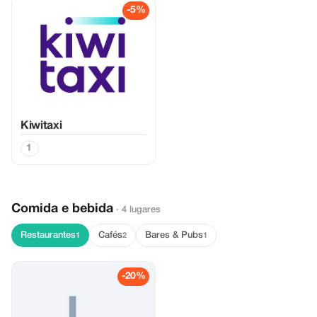
-5%
Kiwitaxi
1
Comida e bebida
· 4 lugares
Restaurantes
Cafés
Bares & Pubs
1
2
1
-20%