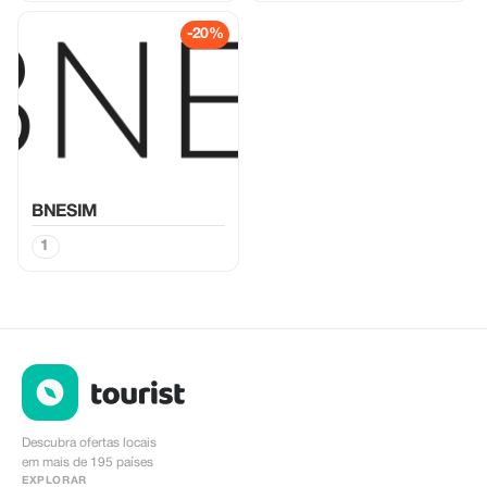
-20%
BNESIM
1
Descubra ofertas locais
em mais de 195 países
EXPLORAR