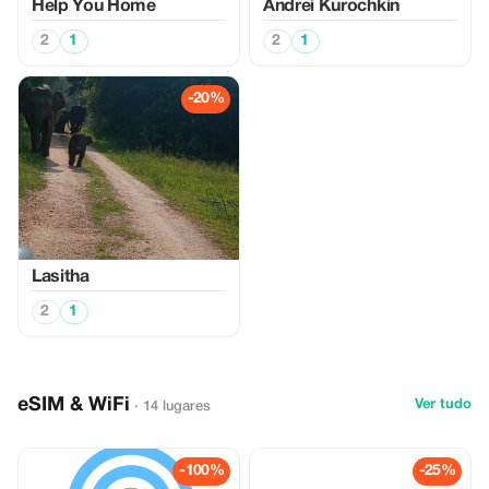
Help You Home
Аndrei Kurochkin
2
1
2
1
-20%
Lasitha
2
1
eSIM & WiFi
Ver tudo
· 14 lugares
-100%
-25%