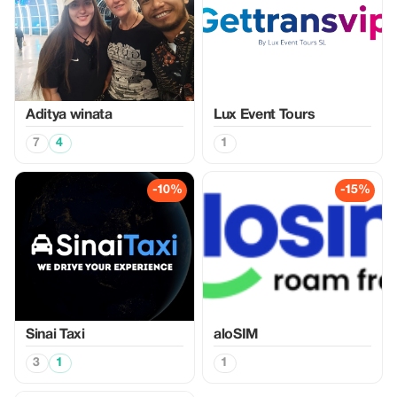
Aditya winata
Lux Event Tours
7
4
1
-10%
-15%
Sinai Taxi
aloSIM
3
1
1