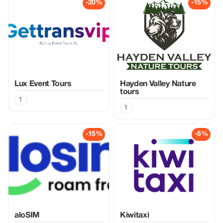
-20%
-15%
Lux Event Tours
Hayden Valley Nature
tours
1
1
-15%
-5%
aloSIM
Kiwitaxi