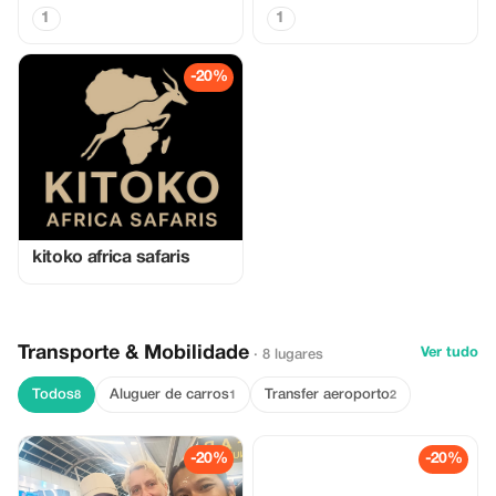
1
1
-20%
kitoko africa safaris
Transporte & Mobilidade
Ver tudo
· 8 lugares
Todos
Aluguer de carros
Transfer aeroporto
8
1
2
-20%
-20%