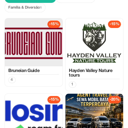
Família & Diversão
1
-15%
-15%
Bruneian Guide
Hayden Valley Nature
tours
4
1
-15%
-20%