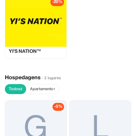
-20%
YI’S NATION™
Hospedagens
· 2 lugares
Todos
Apartamento
2
1
-5%