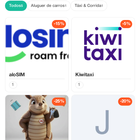
Todos
Aluguer de carros
Táxi & Corrida
5
1
1
-15%
-5%
aloSIM
Kiwitaxi
1
1
-25%
-20%