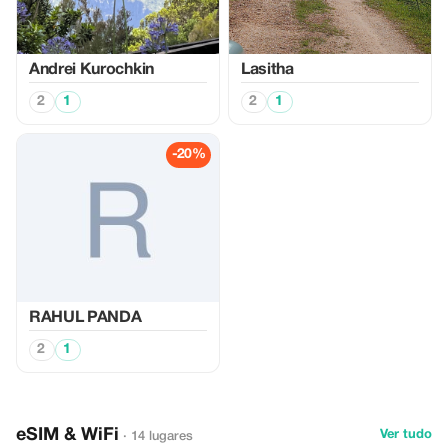
Аndrei Kurochkin
Lasitha
2
1
2
1
-20%
RAHUL PANDA
2
1
eSIM & WiFi
Ver tudo
· 14 lugares