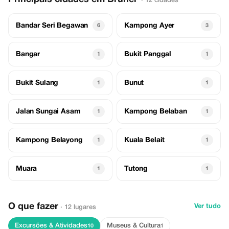
· 12 cidades
Bandar Seri Begawan
Kampong Ayer
6
3
Bangar
Bukit Panggal
1
1
Bukit Sulang
Bunut
1
1
Jalan Sungai Asam
Kampong Belaban
1
1
Kampong Belayong
Kuala Belait
1
1
Muara
Tutong
1
1
O que fazer
Ver tudo
· 12 lugares
Excursões & Atividades
Museus & Cultura
10
1