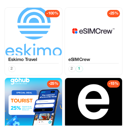
-100%
-25%
Eskimo Travel
eSIMCrew
2
2
1
-25%
-15%