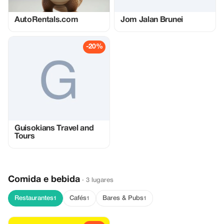
AutoRentals.com
Jom Jalan Brunei
-20%
Guisokians Travel and
Tours
Comida e bebida
· 3 lugares
Restaurantes
Cafés
Bares & Pubs
1
1
1