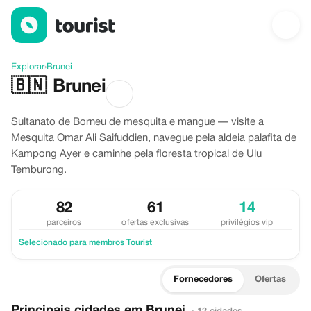
Descubra Brunei
Explorar
›
Brunei
🇧🇳
Brunei
Sultanato de Borneu de mesquita e mangue — visite a
Mesquita Omar Ali Saifuddien, navegue pela aldeia palafita de
Kampong Ayer e caminhe pela floresta tropical de Ulu
Temburong.
82
61
14
parceiros
ofertas exclusivas
privilégios vip
Selecionado para membros Tourist
Fornecedores
Ofertas
Principais cidades em Brunei