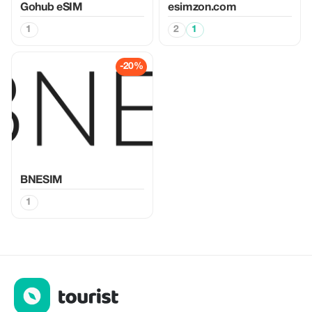
Gohub eSIM
esimzon.com
1
2
1
-20%
BNESIM
1