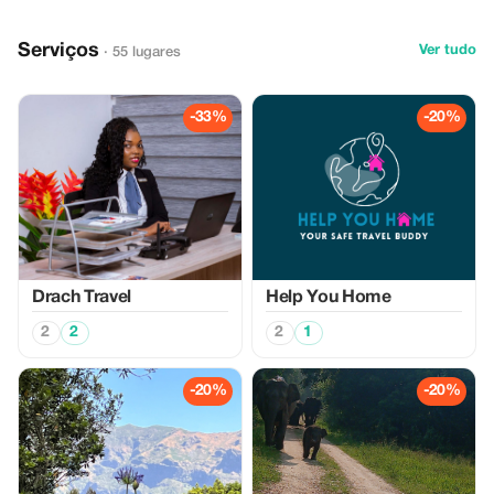
Serviços
Ver tudo
· 55 lugares
-33%
-20%
Drach Travel
Help You Home
2
2
2
1
-20%
-20%