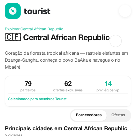
Descubra Central African Republic
Explorar
›
Central African Republic
🇨🇫
Central African Republic
Coração da floresta tropical africana — rastreie elefantes em
Dzanga-Sangha, conheça o povo BaAka e navegue o rio
Mbaéré.
79
62
14
parceiros
ofertas exclusivas
privilégios vip
Selecionado para membros Tourist
Fornecedores
Ofertas
Principais cidades em Central African Republic
·
5 cidades