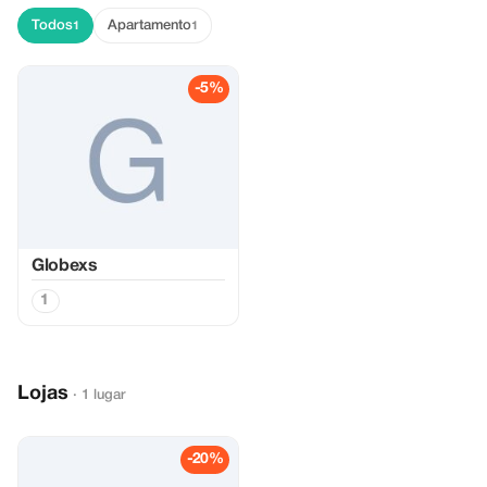
Todos
Apartamento
1
1
-5%
Globexs
1
Lojas
· 1 lugar
-20%