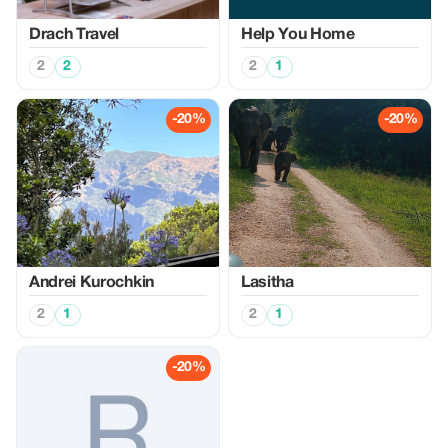
Drach Travel
Help You Home
2
2
2
1
-20%
-20%
Аndrei Kurochkin
Lasitha
2
1
2
1
-20%