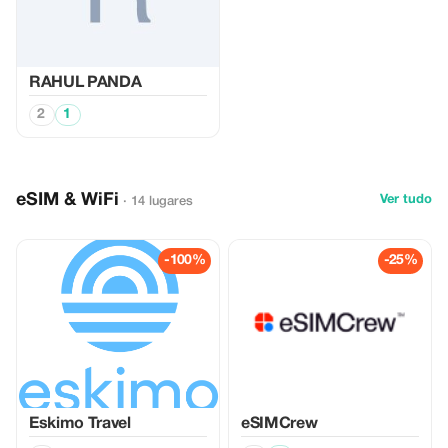
RAHUL PANDA
2
1
eSIM & WiFi
Ver tudo
· 14 lugares
-100%
-25%
Eskimo Travel
eSIMCrew