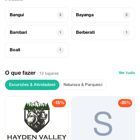
Bangui
Bayanga
3
2
Bambari
Berberati
1
1
Boali
1
O que fazer
Ver tudo
· 12 lugares
Excursões & Atividades
Natureza & Parques
9
3
-15%
-20%