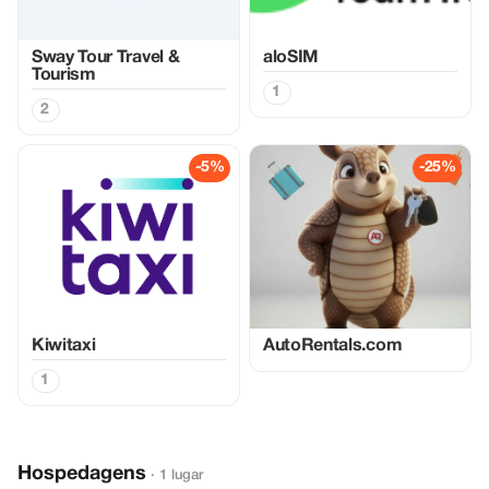
Sway Tour Travel &
aloSIM
Tourism
1
2
-5%
-25%
Kiwitaxi
AutoRentals.com
1
Hospedagens
· 1 lugar