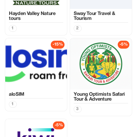
Hayden Valley Nature
Sway Tour Travel &
tours
Tourism
1
2
-15%
-5%
aloSIM
Young Optimists Safari
Tour & Adventure
1
3
-5%