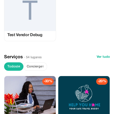
Test Vendor Debug
Serviços
Ver tudo
· 54 lugares
Todos
Concierge
54
1
-33%
-20%