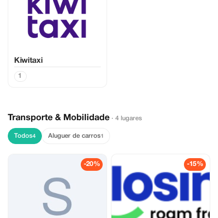
Kiwitaxi
1
Transporte & Mobilidade
· 4 lugares
Todos
Aluguer de carros
4
1
-20%
-15%