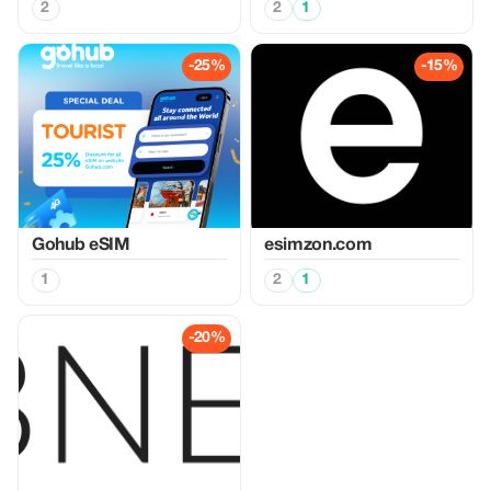
2
2
1
-25%
-15%
Gohub eSIM
esimzon.com
1
2
1
-20%