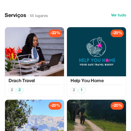
Serviços
Ver tudo
· 55 lugares
-33%
-20%
Drach Travel
Help You Home
2
2
2
1
-20%
-20%