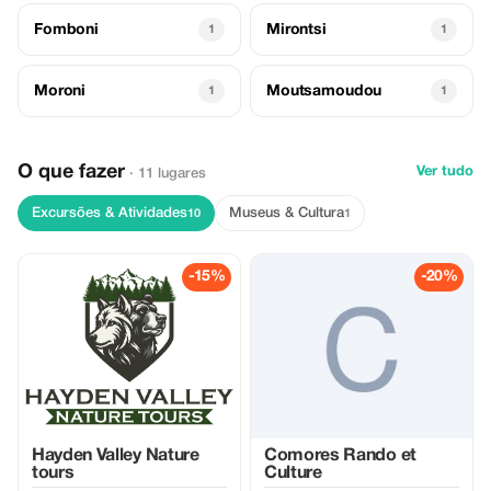
Fomboni
Mirontsi
1
1
Moroni
Moutsamoudou
1
1
O que fazer
Ver tudo
· 11 lugares
Excursões & Atividades
Museus & Cultura
10
1
-15%
-20%
Hayden Valley Nature
Comores Rando et
tours
Culture