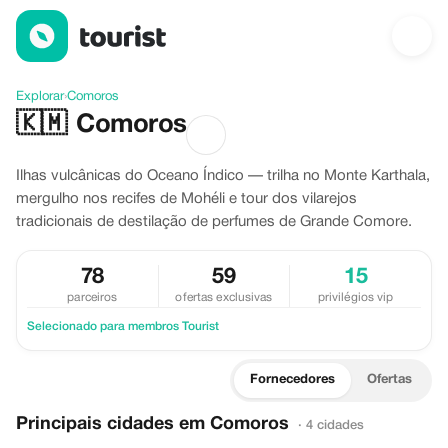
Descubra Comoros
Explorar
›
Comoros
🇰🇲
Comoros
Ilhas vulcânicas do Oceano Índico — trilha no Monte Karthala,
mergulho nos recifes de Mohéli e tour dos vilarejos
tradicionais de destilação de perfumes de Grande Comore.
78
59
15
parceiros
ofertas exclusivas
privilégios vip
Selecionado para membros Tourist
Fornecedores
Ofertas
Principais cidades em Comoros
· 4 cidades