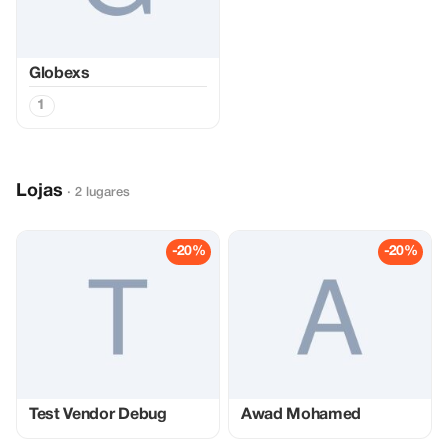
Globexs
1
Lojas
· 2 lugares
-20%
-20%
Test Vendor Debug
Awad Mohamed