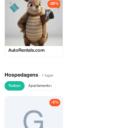
-25%
AutoRentals.com
Hospedagens
· 1 lugar
Todos
Apartamento
1
1
-5%