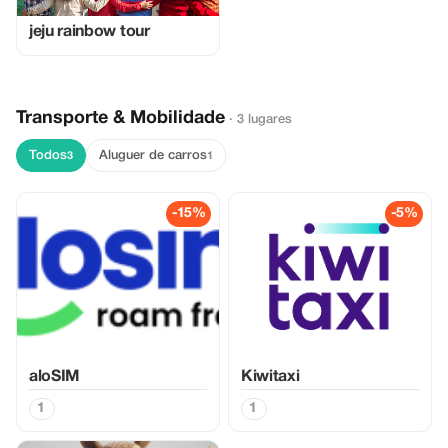
jeju rainbow tour
Transporte & Mobilidade
· 3 lugares
Todos
Aluguer de carros
3
1
-15%
-5%
aloSIM
Kiwitaxi
1
1