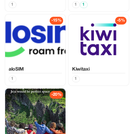
1
1
1
-15%
-5%
aloSIM
Kiwitaxi
1
1
-20%