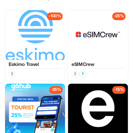
-100%
-25%
Eskimo Travel
eSIMCrew
2
2
1
-25%
-15%