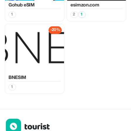
Gohub eSIM
esimzon.com
1
2
1
-20%
BNESIM
1