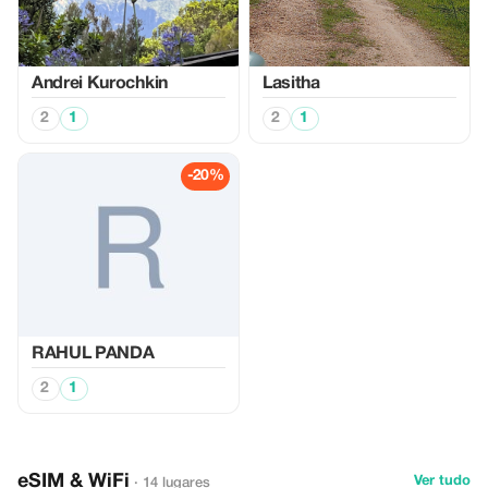
Аndrei Kurochkin
Lasitha
2
1
2
1
-20%
RAHUL PANDA
2
1
eSIM & WiFi
Ver tudo
· 14 lugares