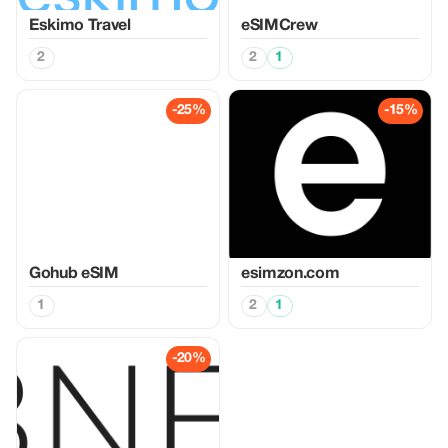
Eskimo Travel
eSIMCrew
2
2
1
-25%
-15%
Gohub eSIM
esimzon.com
1
2
1
-20%