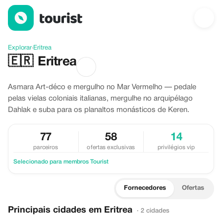
Descubra Eritrea
Explorar
›
Eritrea
🇪🇷
Eritrea
Asmara Art-déco e mergulho no Mar Vermelho — pedale
pelas vielas coloniais italianas, mergulhe no arquipélago
Dahlak e suba para os planaltos monásticos de Keren.
77
58
14
parceiros
ofertas exclusivas
privilégios vip
Selecionado para membros Tourist
Fornecedores
Ofertas
Principais cidades em Eritrea
· 2 cidades