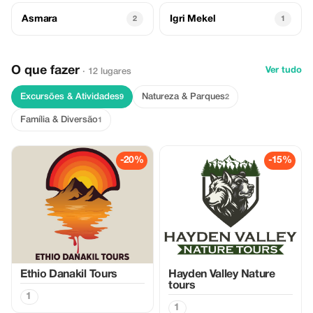
Asmara
Igri Mekel
2
1
O que fazer
Ver tudo
· 12 lugares
Excursões & Atividades
Natureza & Parques
9
2
Família & Diversão
1
-20%
-15%
Ethio Danakil Tours
Hayden Valley Nature
tours
1
1