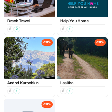
Drach Travel
Help You Home
2
2
2
1
-20%
-20%
Аndrei Kurochkin
Lasitha
2
1
2
1
-20%