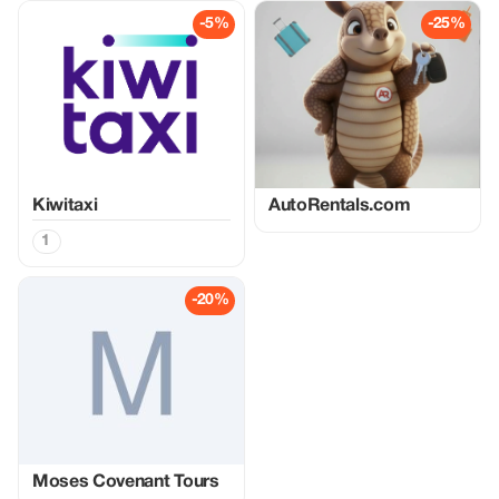
-5%
-25%
Kiwitaxi
AutoRentals.com
1
-20%
Moses Covenant Tours