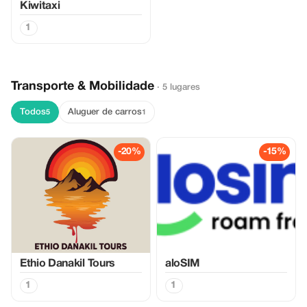
Kiwitaxi
1
Transporte & Mobilidade
· 5 lugares
Todos
Aluguer de carros
5
1
-20%
-15%
Ethio Danakil Tours
aloSIM
1
1