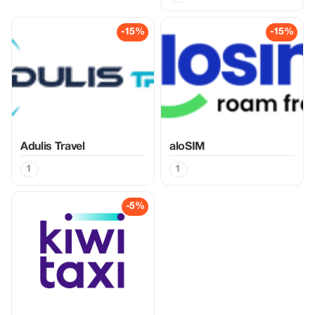
-15%
-15%
Adulis Travel
aloSIM
1
1
-5%