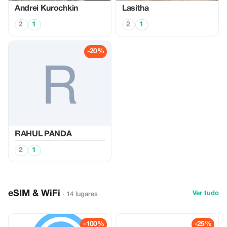
Аndrei Kurochkin
Lasitha
2
1
2
1
-20%
RAHUL PANDA
2
1
eSIM & WiFi
Ver tudo
· 14 lugares
-100%
-25%