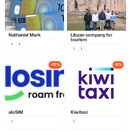
Nathaniel Mark
Libyan company for
tourism
1
1
1
1
-15%
-5%
aloSIM
Kiwitaxi
1
1