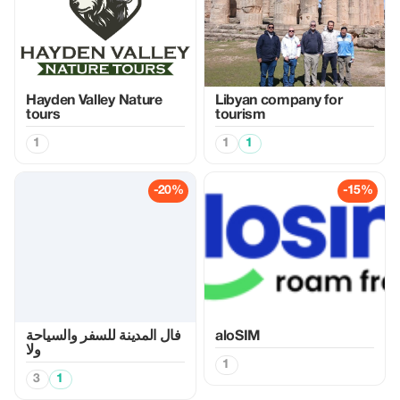
Hayden Valley Nature
Libyan company for
tours
tourism
1
1
1
-20%
-15%
فال المدينة للسفر والسياحة
aloSIM
ولا
1
3
1