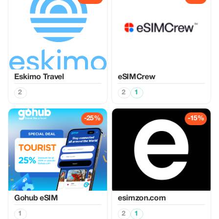
Eskimo Travel
eSIMCrew
2
2
1
-25%
-15%
Gohub eSIM
esimzon.com
1
2
1