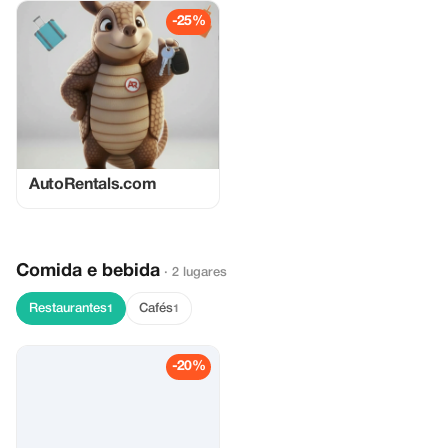
-25%
AutoRentals.com
Comida e bebida
· 2 lugares
Restaurantes
Cafés
1
1
-20%