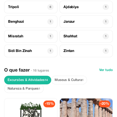
Tripoli
Ajdabiya
6
1
Benghazi
Janzur
1
1
Misratah
Shahhat
1
1
Sidi Bin Zinah
Zintan
1
1
O que fazer
Ver tudo
· 16 lugares
Excursões & Atividades
Museus & Cultura
14
1
Natureza & Parques
1
-15%
-20%