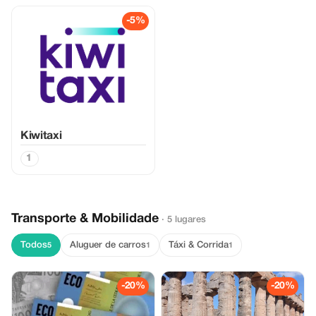
-5%
Kiwitaxi
1
Transporte & Mobilidade
· 5 lugares
Todos
Aluguer de carros
Táxi & Corrida
5
1
1
-20%
-20%