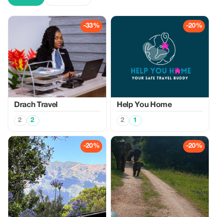
-33%
-20%
Drach Travel
Help You Home
2
2
2
1
-20%
-20%