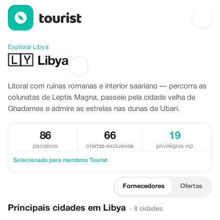
Descubra Libya
Explorar
›
Libya
🇱🇾
Libya
Litoral com ruínas romanas e interior saariano — percorra as
colunatas de Leptis Magna, passeie pela cidade velha de
Ghadames e admire as estrelas nas dunas de Ubari.
86
66
19
parceiros
ofertas exclusivas
privilégios vip
Selecionado para membros Tourist
Fornecedores
Ofertas
Principais cidades em Libya
· 8 cidades